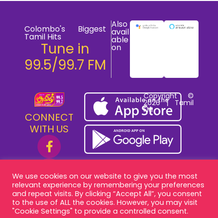
Also
Colombo's Biggest
avail
Tamil Hits
able
Tune in
on
99.5/99.7 FM
Copyright ©
2026 | Tamil
FM
CONNECT
WITH US
We use cookies on our website to give you the most
relevant experience by remembering your preferences
and repeat visits. By clicking “Accept All”, you consent
to the use of ALL the cookies. However, you may visit
"Cookie Settings" to provide a controlled consent.