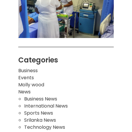
ஒன்றி
சுவர்
இடிந்
மாணவ
மூவர்
Categories
Business
Events
Molly wood
News
Business News
International News
Sports News
Srilanka News
Technology News