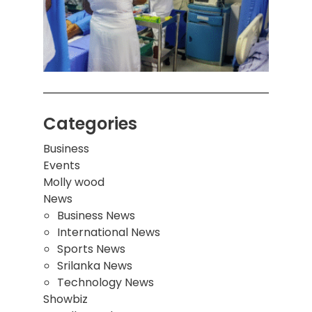
சுவர்
இடிந்
மாணவ
மூவர்
Categories
Business
Events
Molly wood
News
Business News
International News
Sports News
Srilanka News
Technology News
Showbiz