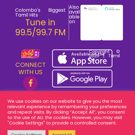
Also
Colombo's Biggest
avail
Tamil Hits
able
Tune in
on
99.5/99.7 FM
Copyright ©
2026 | Tamil
FM
CONNECT
WITH US
We use cookies on our website to give you the most
relevant experience by remembering your preferences
and repeat visits. By clicking “Accept All”, you consent
to the use of ALL the cookies. However, you may visit
"Cookie Settings" to provide a controlled consent.
Cookie Settings
Accept All