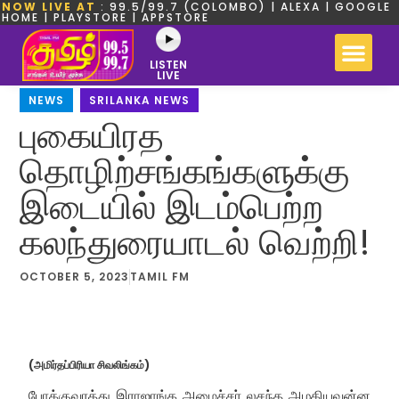
NOW LIVE AT
: 99.5/99.7 (COLOMBO) | ALEXA | GOOGLE
HOME | PLAYSTORE | APPSTORE
LISTEN
LIVE
NEWS
,
SRILANKA NEWS
புகையிரத
தொழிற்சங்கங்களுக்கு
இடையில் இடம்பெற்ற
கலந்துரையாடல் வெற்றி!
OCTOBER 5, 2023
TAMIL FM
(அமிர்தப்பிரியா சிவலிங்கம்)
போக்குவரத்து இராஜாங்க அமைச்சர் லசந்த அழகியவன்ன