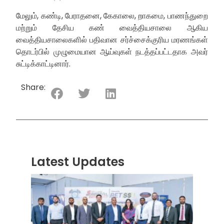
மேலும், கண்டி, பேராதனை, கேகாலை, றாகமை, பாணந்துறை
மற்றும் தேசிய கண் வைத்தியசாலை ஆகிய
வைத்தியசாலைகளில் பதிவான சர்ச்சைக்குரிய மரணங்கள்
தொடர்பில் முழுமையான ஆய்வுகள் நடத்தப்பட்டதாக அவர்
சுட்டிக்காட்டினார்.
Share:
Latest Updates
“ஸ்ரீ
லங்க
சூப்பர
சீரிஸ்
2026