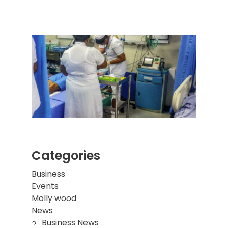
அனுப
ஒரு 
கொழும
பாடச
ஒன்றி
சுவர்
இடிந்
மாணவ
மூவர்
Categories
Business
Events
Molly wood
News
Business News