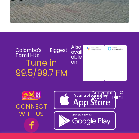
Also
Colombo's Biggest
avail
Tamil Hits
able
Tune in
on
99.5/99.7 FM
Copyright ©
2026 | Tamil
FM
CONNECT
WITH US