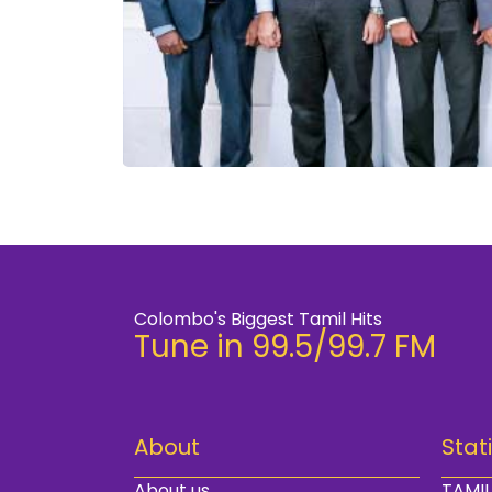
Colombo's Biggest Tamil Hits
Tune in 99.5/99.7 FM
About
Stat
About us
TAMIL