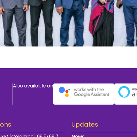
Also available on
ions
Updates
 FM [Colombo] 99.5/99.7
News