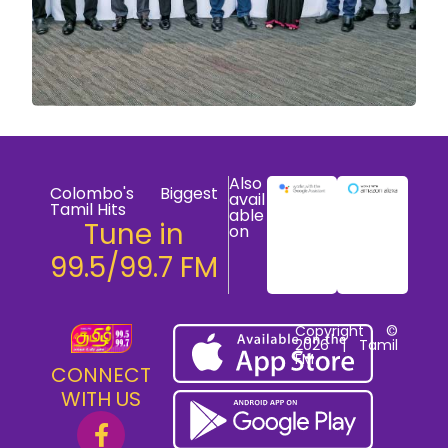
Also
Colombo's Biggest
avail
Tamil Hits
able
Tune in
on
99.5/99.7 FM
Copyright ©
2026 | Tamil
FM
CONNECT
WITH US