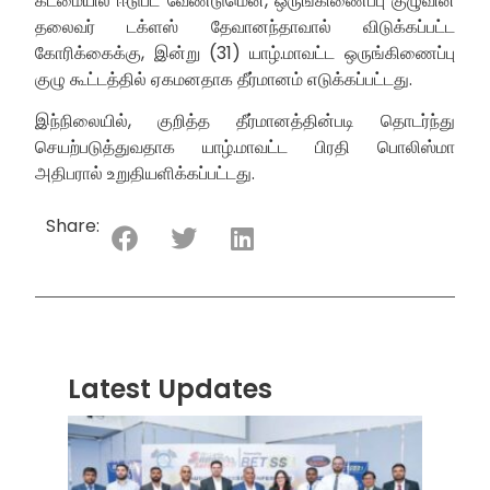
கடமையில் ஈடுபட வேண்டுமென, ஒருங்கிணைப்பு குழுவின்
தலைவர் டக்ளஸ் தேவானந்தாவால் விடுக்கப்பட்ட
கோரிக்கைக்கு, இன்று (31) யாழ்.மாவட்ட ஒருங்கிணைப்பு
குழு கூட்டத்தில் ஏகமனதாக தீர்மானம் எடுக்கப்பட்டது.
இந்நிலையில், குறித்த தீர்மானத்தின்படி தொடர்ந்து
செயற்படுத்துவதாக யாழ்.மாவட்ட பிரதி பொலிஸ்மா
அதிபரால் உறுதியளிக்கப்பட்டது.
Share:
Latest Updates
“ஸ்ரீ
லங்க
சூப்பர