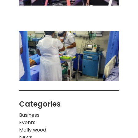
செடா
அனுப
ஒரு 
கொழும
பாடச
ஒன்றி
சுவர்
இடிந்
மாணவ
மூவர்
Categories
Business
Events
Molly wood
News