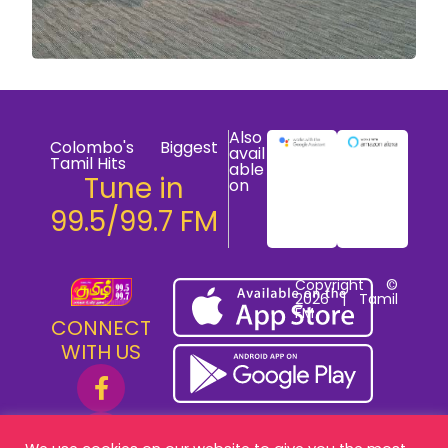
Also
Colombo's Biggest
avail
Tamil Hits
able
Tune in
on
99.5/99.7 FM
Copyright ©
2026 | Tamil
FM
CONNECT
WITH US