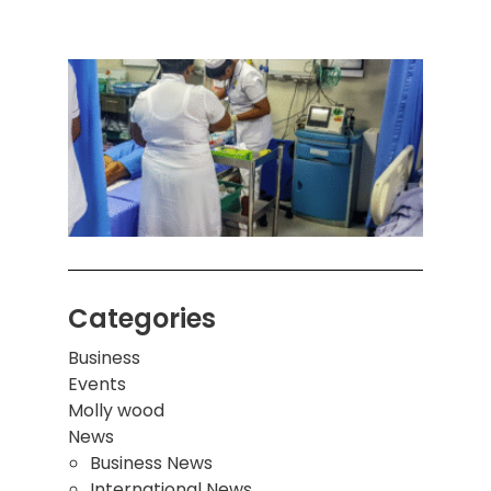
ஒரு 
கொழும
பாடச
ஒன்றி
சுவர்
இடிந்
மாணவ
மூவர்
Categories
Business
Events
Molly wood
News
Business News
International News