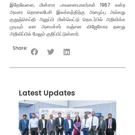
இதேவேளை, மின்சார பாவனையாளர்கள் 1987 என்ற
அவசர தொலைபேசி இலக்கத்திற்கு அழைப்பு அல்லது
குறுஞ்செய்தி அனுப்பி மின்வெட்டு தொடர்பில் அறிவிக்க
முடியும் என அமைச்சர் கஞ்சன விஜேசேகர தனது
அறிவிப்பில் மேலும் குறிப்பிட்டுள்ளார்.
Share:
Latest Updates
“ஸ்ரீ
லங்க
சூப்பர
சீரிஸ்
2026