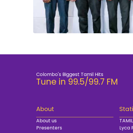
Colombo's Biggest Tamil Hits
Tune in 99.5/99.7 FM
About
Stat
About us
TAMIL
Presenters
Lyca 