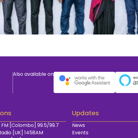
Also available on
ions
Updates
 FM [Colombo] 99.5/99.7
News
Radio [UK] 1458AM
Events