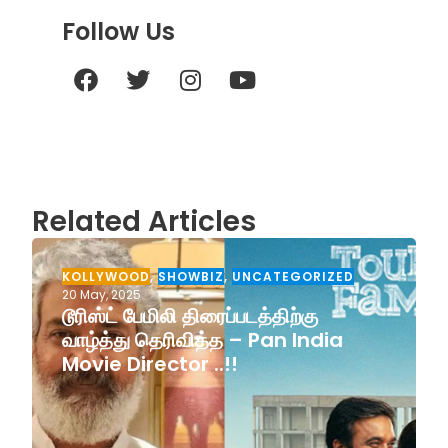
Follow Us
Related Articles
KOLLYWOOD
,
SHOWBIZ
,
UNCATEGORIZED
20 May, 2025
டூரிஸ்ட் பேமிலி திரைப்படத்திற்கு
வாழ்த்து தெரிவித்த – Pan India
Movie Director ..!!