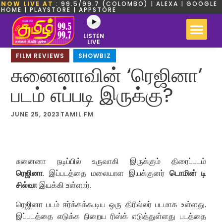
NOW LIVE AT
: 99.5/99.7 (COLOMBO) | ALEXA | GOOGLE
HOME | PLAYSTORE | APPSTORE
LISTEN
LIVE
FILM REVIEWS
,
SHOWBIZ
சுனைனாவின் ‘ரெஜினா’
படம் எப்படி இருக்கு?
JUNE 25, 2023
TAMIL FM
சுனைனா நடிப்பில் உருவாகி இருக்கும் திரைப்படம்
ரெஜினா
. இப்படத்தை மலையாள இயக்குனர்
டொமின் டி
சில்வா
இயக்கி உள்ளார்.
ரெஜினா படம் ஈர்க்கக்கூடிய ஒரு திரில்லர் படமாக உள்ளது.
இப்படத்தை எடுக்க நிறைய ரிஸ்க் எடுத்துள்ளது படத்தை