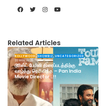
Related Articles
KOLLYWOOD
,
SHOWBIZ
,
UNCATEGORIZED
20 May, 2025
டூரிஸ்ட் பேமிலி திரைப்படத்திற்கு
வாழ்த்து தெரிவித்த – Pan India
Movie Director ..!!