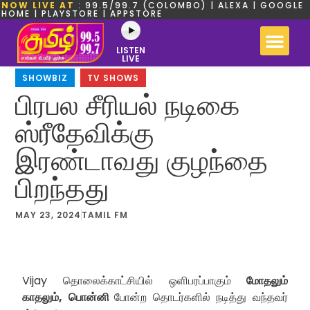
NOW LIVE AT
: 99.5/99.7 (COLOMBO) | ALEXA | GOOGLE
HOME | PLAYSTORE | APPSTORE
LISTEN
LIVE
SHOWBIZ
,
TV SHOWS
பிரபல சீரியல் நடிகை
ஸ்ரீதேவிக்கு
இரண்டாவது குழந்தை
பிறந்தது
MAY 23, 2024
TAMIL FM
Vijay தொலைக்காட்சியில் ஒளிபரப்பாகும்
மோதலும்
காதலும்,
பொன்னி
போன்ற தொடர்களில் நடித்து வந்தவர்