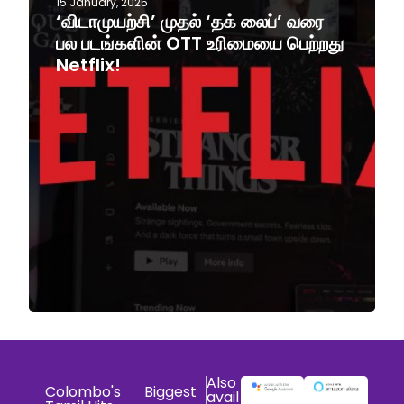
15 January, 2025
‘விடாமுயற்சி’ முதல் ‘தக் லைப்’ வரை
பல படங்களின் OTT உரிமையை பெற்றது
Netflix!
Also
Colombo's Biggest
avail