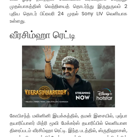
முதல்பாகத்தின் வெற்றியைத் தொடர்ந்து இருதுருவம் 2
புதிய தொடர் பிப்ரவரி 24 முதல் Sony LIV வெளியாக
உள்ளது.
வீரசிம்ஹா ரெட்டி
கோபிசந்த் மலினினி இயக்கத்தில், தமன் இசையில், புஷ்பா
தயாரிப்பாளர் மித்ரி மூவி மேக்கர்ஸ் தயாரிப்பில் வெளியான
திரைப்படம் வீரசிம்ஹா ரெட்டி. இந்த படத்தில், ஸ்ருதிஹாசன்,