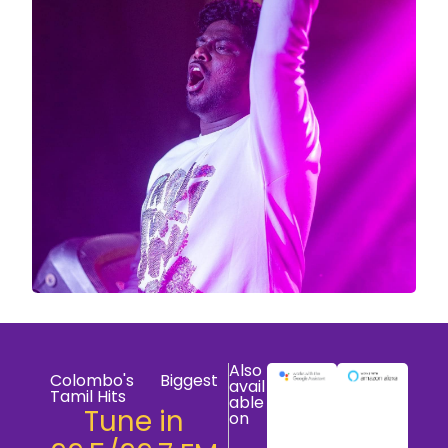
Also
Colombo's Biggest
avail
Tamil Hits
able
Tune in
on