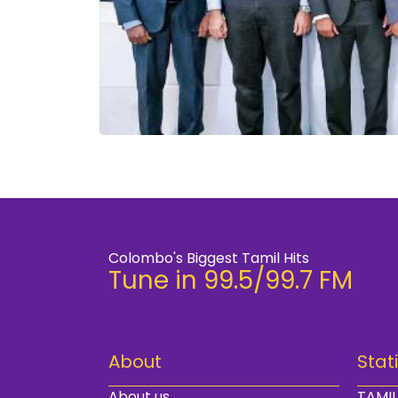
Colombo's Biggest Tamil Hits
Tune in 99.5/99.7 FM
About
Stat
About us
TAMIL