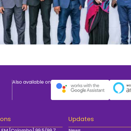
Also available on
ions
Updates
 FM [Colombo] 99.5/99.7
News