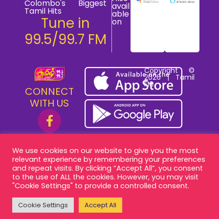
Colombo's Biggest
avail
Tamil Hits
able
Tune in
on
99.5/99.7 FM
Copyright ©
2026 | Tamil
FM
CONNECT
WITH US
We use cookies on our website to give you the most
relevant experience by remembering your preferences
and repeat visits. By clicking “Accept All”, you consent
to the use of ALL the cookies. However, you may visit
"Cookie Settings" to provide a controlled consent.
Cookie Settings
Accept All