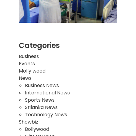
இடிந்
மாணவ
மூவர்
Categories
Business
Events
Molly wood
News
Business News
International News
Sports News
Srilanka News
Technology News
Showbiz
Bollywood