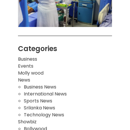
சுவர்
இடிந்
மாணவ
மூவர்
Categories
Business
Events
Molly wood
News
Business News
International News
Sports News
Srilanka News
Technology News
Showbiz
Bollywood