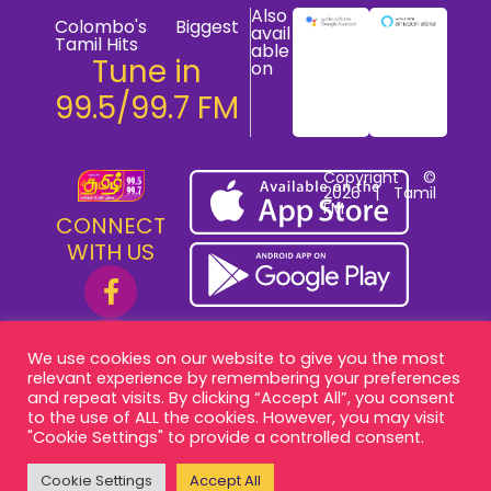
Also
Colombo's Biggest
avail
Tamil Hits
able
Tune in
on
99.5/99.7 FM
Copyright ©
2026 | Tamil
FM
CONNECT
WITH US
We use cookies on our website to give you the most
relevant experience by remembering your preferences
and repeat visits. By clicking “Accept All”, you consent
to the use of ALL the cookies. However, you may visit
"Cookie Settings" to provide a controlled consent.
Cookie Settings
Accept All