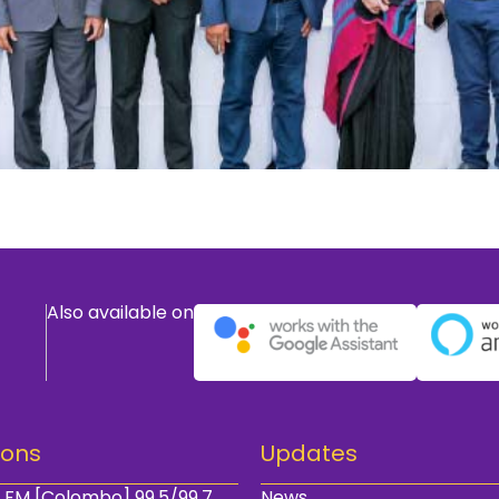
Also available on
ions
Updates
 FM [Colombo] 99.5/99.7
News