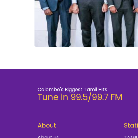
Colombo's Biggest Tamil Hits
Tune in 99.5/99.7 FM
About
Stat
About us
TAMIL