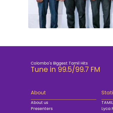
Colombo's Biggest Tamil Hits
Tune in 99.5/99.7 FM
About
Stat
About us
TAMIL
Presenters
Lyca 