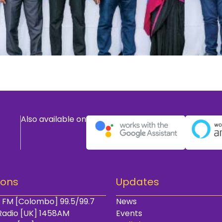
Also available on
ions
Updates
 FM [Colombo] 99.5/99.7
News
Radio [UK] 1458AM
Events