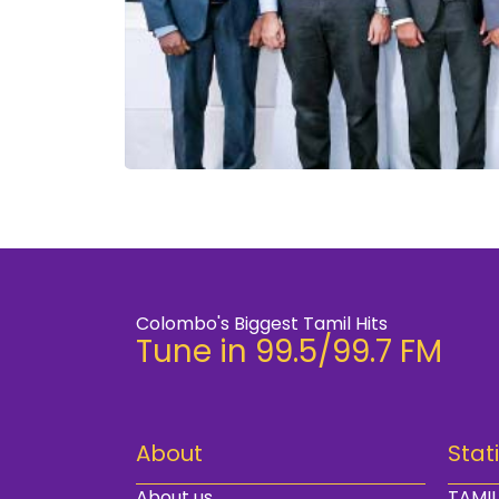
Colombo's Biggest Tamil Hits
Tune in 99.5/99.7 FM
About
Stat
About us
TAMIL