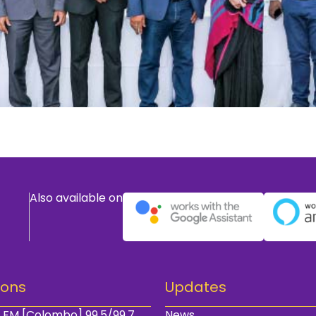
Also available on
ions
Updates
 FM [Colombo] 99.5/99.7
News