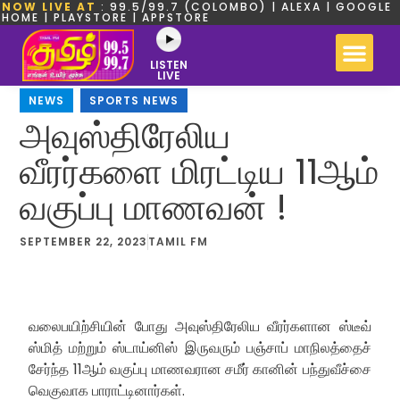
NOW LIVE AT
: 99.5/99.7 (COLOMBO) | ALEXA | GOOGLE
HOME | PLAYSTORE | APPSTORE
LISTEN
LIVE
NEWS
,
SPORTS NEWS
அவுஸ்திரேலிய
வீரர்களை மிரட்டிய 11ஆம்
வகுப்பு மாணவன் !
SEPTEMBER 22, 2023
TAMIL FM
வலைபயிற்சியின் போது அவுஸ்திரேலிய வீரர்களான ஸ்டீவ்
ஸ்மித் மற்றும் ஸ்டாய்னிஸ் இருவரும் பஞ்சாப் மாநிலத்தைச்
சேர்ந்த 11ஆம் வகுப்பு மாணவரான சமீர் கானின் பந்துவீச்சை
வெகுவாக பாராட்டினார்கள்.