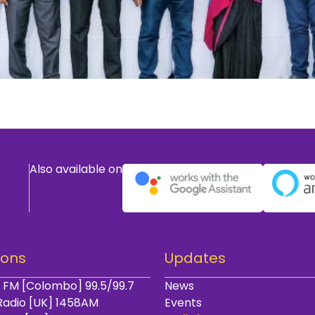
Also available on
ions
Updates
 FM [Colombo] 99.5/99.7
News
Radio [UK] 1458AM
Events