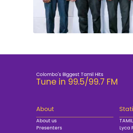
Colombo's Biggest Tamil Hits
Tune in 99.5/99.7 FM
About
Stat
About us
TAMIL
Presenters
Lyca 