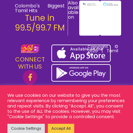
Also
Colombo's Biggest
avail
Tamil Hits
able
Tune in
on
99.5/99.7 FM
Copyright ©
2026 | Tamil
FM
CONNECT
WITH US
We use cookies on our website to give you the most
relevant experience by remembering your preferences
and repeat visits. By clicking “Accept All”, you consent
to the use of ALL the cookies. However, you may visit
"Cookie Settings" to provide a controlled consent.
Cookie Settings
Accept All