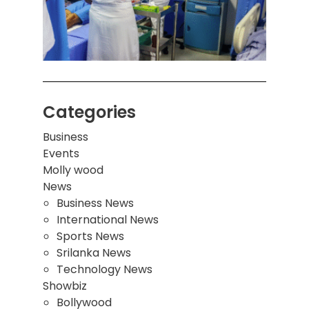
சுவர்
இடிந்
மாணவ
மூவர்
Categories
Business
Events
Molly wood
News
Business News
International News
Sports News
Srilanka News
Technology News
Showbiz
Bollywood