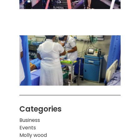
நவீன
செடா
அனுப
ஒரு 
கொழும
பாடச
ஒன்றி
சுவர்
இடிந்
மாணவ
மூவர்
Categories
Business
Events
Molly wood