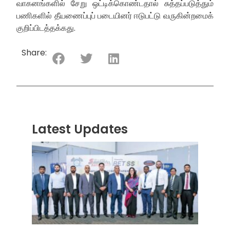
வாகனங்களில் சேறு ஒட்டிக்கொண்டதால் சுத்தப்படுத்தும்
பணிகளில் தீயணைப்புப் படையினர் ஈடுபட்டு வருகின்றமைக்
குறிப்பிடத்தக்கது.
Share:
Latest Updates
“ஸ்ரீ
லங்க
சூப்பர
சீரிஸ்
2026
மோட்ட
வாக
பந்தய