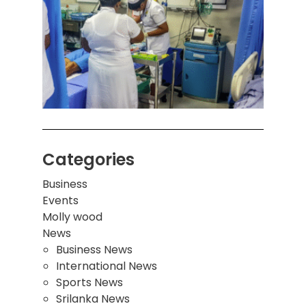
கொழும
பாடச
ஒன்றி
சுவர்
இடிந்
மாணவ
மூவர்
Categories
Business
Events
Molly wood
News
Business News
International News
Sports News
Srilanka News