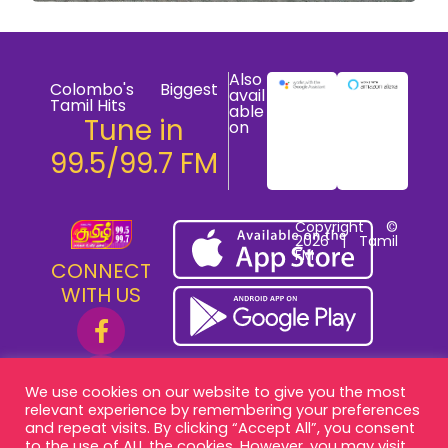
Also
Colombo's Biggest
avail
Tamil Hits
able
Tune in
on
99.5/99.7 FM
Copyright ©
2026 | Tamil
FM
CONNECT
WITH US
We use cookies on our website to give you the most
relevant experience by remembering your preferences
and repeat visits. By clicking “Accept All”, you consent
to the use of ALL the cookies. However, you may visit