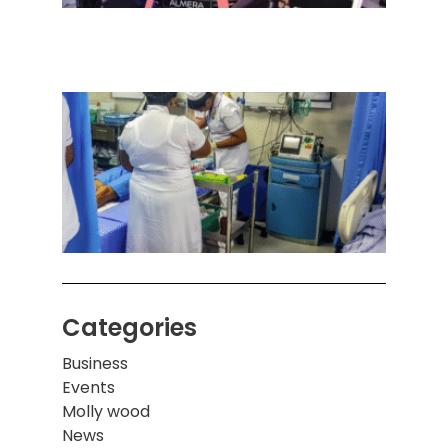
செடா
அனுப
ஒரு 
கொழும
பாடச
ஒன்றி
சுவர்
இடிந்
மாணவ
மூவர்
Categories
Business
Events
Molly wood
News