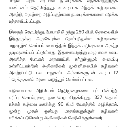
மாநில அரசு சரியான நடவடிக்கை எடுக்காததற்குக்
கண்டனம் தெரிவித்தது. உடனடியாக அந்தக் கழிவுகளை
அகற்றி, அவற்றை அழிப்பதற்கான நடவடிக்கைகளை எடுக்க
உத்தரவிடப்பட்டது.
இதைத் தொடர்ந்து, போபாலிலிருந்து 250 கி.மீ. தொலைவில்
இந்தூருக்கு அருகேயுள்ள பீதாம்புரிலுள்ள கழிவுகளை
மறுசுழற்சி செய்யும் மையத்தில் இந்தக் கழிவுகளை அகற்ற
முடிவுசெய்யப் பட்டுள்ளது. இதனையடுத்து முழு கவச உடை
அணிந்த போபால் மாநகராட்சி, சுற்றுச்சூழல் அமைப்பு
உள்ளிட்டவற்றின் அதிகாரிகள் முன்னிலையில் கழிவுகள்
அகற்றப்பட்டு பல பாதுகாப்பு அம்சங்களுடன் கூடிய 12
ட்ரெக்குகளில் அவை எடுத்துச் செல்லப்பட்டன.
கடுமையான அறிவியல் நெறிமுறைகளை யும் பின்பற்றி
எரிப்பு செயல்முறை நடைபெற விருக்கிறது. 337 தொன்
நச்சுக் கழிவை மணிக்கு 90 கி.மீ. வேகத்தில் அழித்தால்,
மூன்று முதல் ஒன்பது மாதங்களுக்குள் கழிவுகள்
எரிக்கப்படுமென்று அதிகாரிகள் தெரிவித்துள்ளனர்.