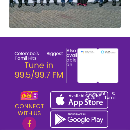
Also
Colombo's Biggest
avail
Tamil Hits
able
Tune in
on
99.5/99.7 FM
Copyright ©
2026 | Tamil
FM
CONNECT
WITH US