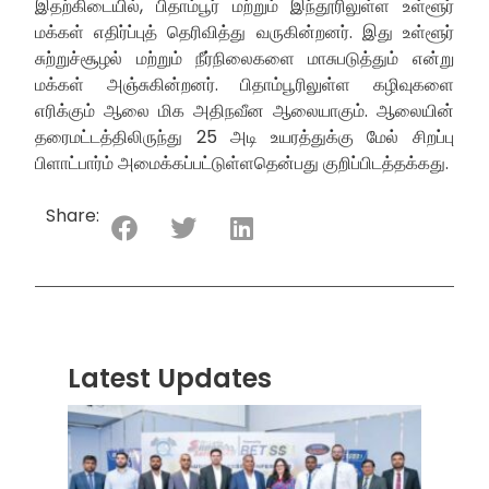
இதற்கிடையில், பிதாம்பூர் மற்றும் இந்தூரிலுள்ள உள்ளூர்
மக்கள் எதிர்ப்புத் தெரிவித்து வருகின்றனர். இது உள்ளூர்
சுற்றுச்சூழல் மற்றும் நீர்நிலைகளை மாசுபடுத்தும் என்று
மக்கள் அஞ்சுகின்றனர். பிதாம்பூரிலுள்ள கழிவுகளை
எரிக்கும் ஆலை மிக அதிநவீன ஆலையாகும். ஆலையின்
தரைமட்டத்திலிருந்து 25 அடி உயரத்துக்கு மேல் சிறப்பு
பிளாட்பார்ம் அமைக்கப்பட்டுள்ளதென்பது குறிப்பிடத்தக்கது.
Share:
Latest Updates
“ஸ்ரீ
லங்க
சூப்பர
சீரிஸ்