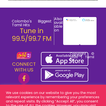
Also
Colombo's Biggest
avail
Tamil Hits
able
Tune in
on
99.5/99.7 FM
Copyright ©
2026 | Tamil
FM
CONNECT
WITH US
We use cookies on our website to give you the most
relevant experience by remembering your preferences
and repeat visits. By clicking “Accept All”, you consent
to the use of ALL the cookies. However, you may visit