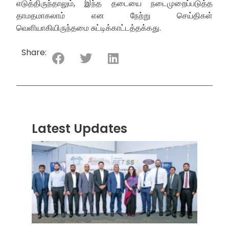
எடுத்திருந்தாலும், இந்த தடையை நடைமுறைப்படுத்த
தாமதமாகலாம் என நேற்று செய்திகள்
வெளியாகியிருந்தமை சுட்டிக்காட்டத்தக்கது.
Share:
Latest Updates
“ஸ்ரீ
லங்க
சூப்பர
சீரிஸ்
2026
மோட்ட
வாக
பந்தய