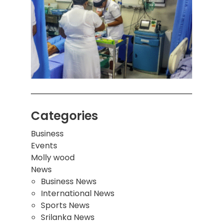
கொழும
பாடச
ஒன்றி
சுவர்
இடிந்
மாணவ
மூவர்
Categories
Business
Events
Molly wood
News
Business News
International News
Sports News
Srilanka News