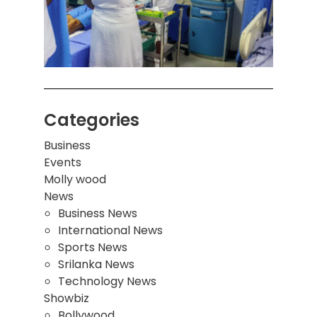
சுவர்
இடிந்
மாணவ
மூவர்
Categories
Business
Events
Molly wood
News
Business News
International News
Sports News
Srilanka News
Technology News
Showbiz
Bollywood