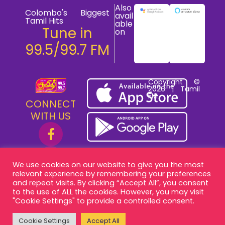
Also
Colombo's Biggest
avail
Tamil Hits
able
Tune in
on
99.5/99.7 FM
Copyright ©
2026 | Tamil
FM
CONNECT
WITH US
We use cookies on our website to give you the most
relevant experience by remembering your preferences
and repeat visits. By clicking “Accept All”, you consent
to the use of ALL the cookies. However, you may visit
"Cookie Settings" to provide a controlled consent.
Cookie Settings
Accept All