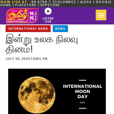
NOW LIVE AT
: 99.5/99.7 (COLOMBO) | ALEXA | GOOGLE
HOME | PLAYSTORE | APPSTORE
LISTEN
LIVE
INTERNATIONAL NEWS
,
NEWS
இன்று உலக நிலவு
தினம்!
JULY 20, 2023
TAMIL FM