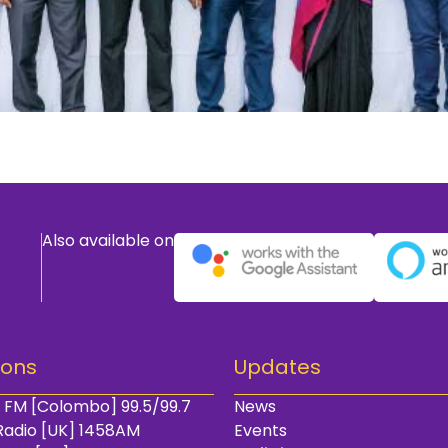
Also available on
ions
Updates
 FM [Colombo] 99.5/99.7
News
Radio [UK] 1458AM
Events