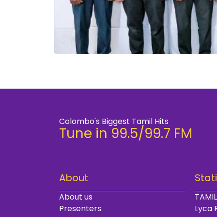
Colombo's Biggest Tamil Hits
Tune in 99.5/99.7 FM
About
Stat
About us
TAMIL
Presenters
Lyca 