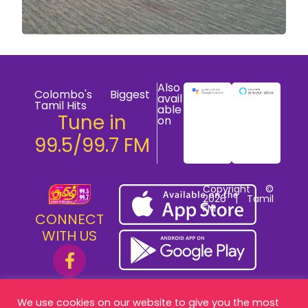
Also
Colombo's Biggest
avail
Tamil Hits
able
Tune in
on
99.5/99.7 FM
Copyright ©
2026 | Tamil
FM
CONNECT
WITH US
We use cookies on our website to give you the most