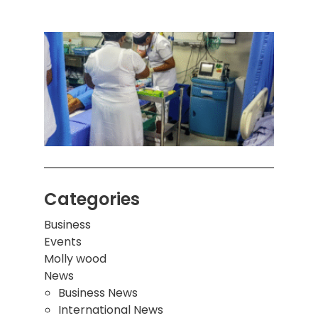
கொழும
பாடச
ஒன்றி
சுவர்
இடிந்
மாணவ
மூவர்
Categories
Business
Events
Molly wood
News
Business News
International News