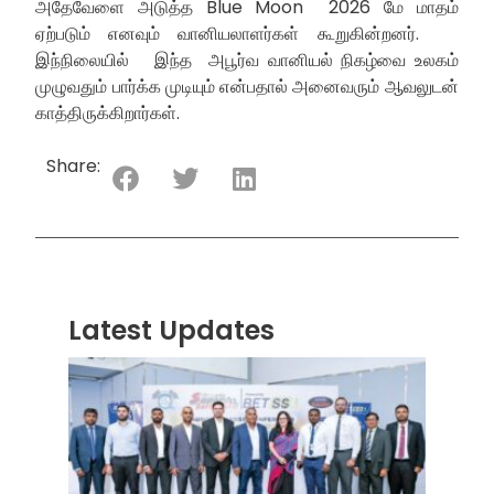
அதேவேளை அடுத்த Blue Moon 2026 மே மாதம்
ஏற்படும் எனவும் வானியலாளர்கள் கூறுகின்றனர்.
இந்நிலையில் இந்த அபூர்வ வானியல் நிகழ்வை உலகம்
முழுவதும் பார்க்க முடியும் என்பதால் அனைவரும் ஆவலுடன்
காத்திருக்கிறார்கள்.
Share:
Latest Updates
“ஸ்ரீ
லங்க
சூப்பர
சீரிஸ்
2026
மோட்ட