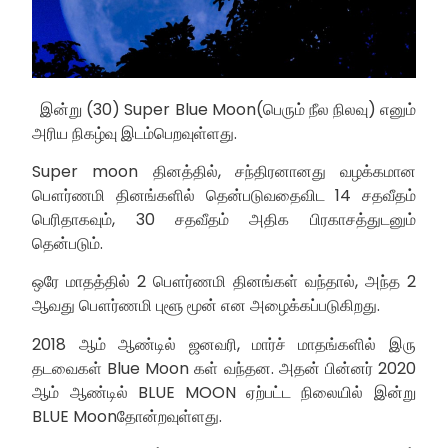
இன்று (30) Super Blue Moon(பெரும் நீல நிலவு) எனும்
அரிய நிகழ்வு இடம்பெறவுள்ளது.
Super moon தினத்தில், சந்திரனானது வழக்கமான
பௌர்ணமி தினங்களில் தென்படுவதைவிட 14 சதவீதம்
பெரிதாகவும், 30 சதவீதம் அதிக பிரகாசத்துடனும்
தென்படும்.
ஒரே மாதத்தில் 2 பௌர்ணமி தினங்கள் வந்தால், அந்த 2
ஆவது பௌர்ணமி புளூ மூன் என அழைக்கப்படுகிறது.
2018 ஆம் ஆண்டில் ஜனவரி, மார்ச் மாதங்களில் இரு
தடவைகள் Blue Moon கள் வந்தன. அதன் பின்னர் 2020
ஆம் ஆண்டில் BLUE MOON ஏற்பட்ட நிலையில் இன்று
BLUE Moonதோன்றவுள்ளது.