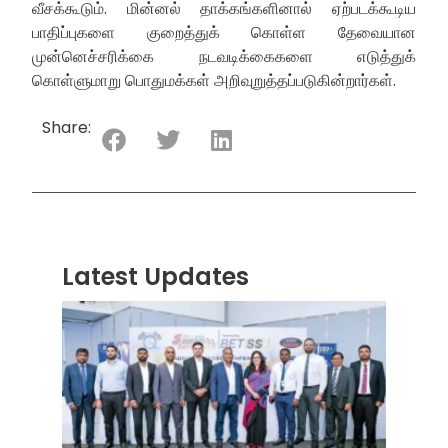
வீசக்கூடும். மின்னல் தாக்கங்களினால் ஏற்படக்கூடிய
பாதிப்புகளை குறைத்துக் கொள்ள தேவையான
முன்னெச்சரிக்கை நடவடிக்கைகளை எடுத்துக்
கொள்ளுமாறு பொதுமக்கள் அறிவுறுத்தப்படுகின்றார்கள்.
Share:
Latest Updates
“ஸ்ரீ
லங்க
சூப்பர
சீரிஸ்
2026
மோட்ட
வாக