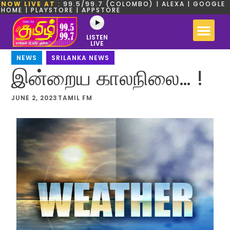
NOW LIVE AT
: 99.5/99.7 (COLOMBO) | ALEXA | GOOGLE
HOME | PLAYSTORE | APPSTORE
LISTEN
LIVE
NEWS
,
SRILANKA NEWS
இன்றைய காலநிலை… !
JUNE 2, 2023
TAMIL FM