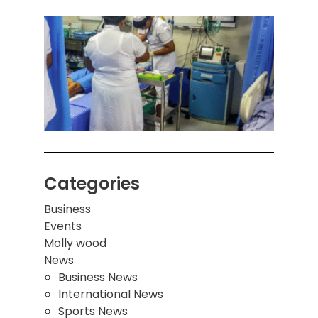
கொழும
பாடச
ஒன்றி
சுவர்
இடிந்
மாணவ
மூவர்
Categories
Business
Events
Molly wood
News
Business News
International News
Sports News