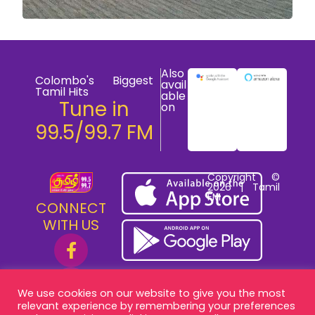
Also
Colombo's Biggest
avail
Tamil Hits
able
Tune in
on
99.5/99.7 FM
Copyright ©
2026 | Tamil
FM
CONNECT
WITH US
We use cookies on our website to give you the most
relevant experience by remembering your preferences