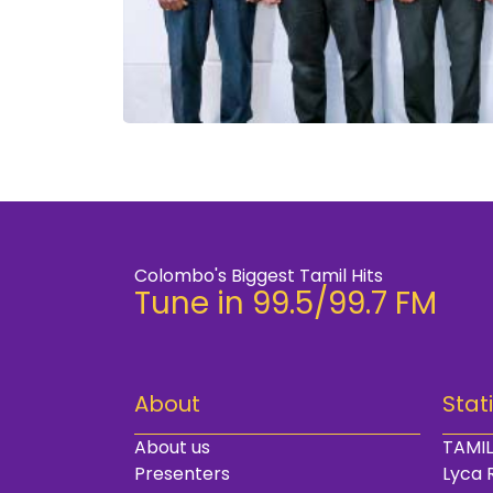
Colombo's Biggest Tamil Hits
Tune in 99.5/99.7 FM
About
Stat
About us
TAMIL
Presenters
Lyca 