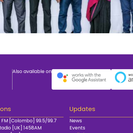
Also available on
ions
Updates
 FM [Colombo] 99.5/99.7
News
Radio [UK] 1458AM
Events