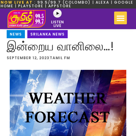
NOW LIVE AT
: 99.5/99.7 (COLOMBO) | ALEXA | GOOGLE
HOME | PLAYSTORE | APPSTORE
LISTEN
LIVE
NEWS
,
SRILANKA NEWS
இன்றைய வானிலை…!
SEPTEMBER 12, 2023
TAMIL FM