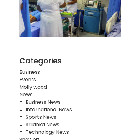
ஒன்றி
சுவர்
இடிந்
மாணவ
மூவர்
Categories
Business
Events
Molly wood
News
Business News
International News
Sports News
Srilanka News
Technology News
Showbiz