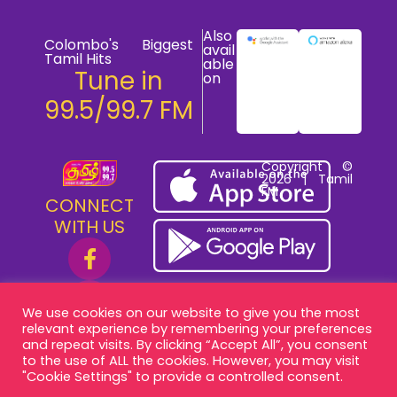
Also
Colombo's Biggest
avail
Tamil Hits
able
Tune in
on
99.5/99.7 FM
Copyright ©
2026 | Tamil
FM
CONNECT
WITH US
We use cookies on our website to give you the most
relevant experience by remembering your preferences
and repeat visits. By clicking “Accept All”, you consent
to the use of ALL the cookies. However, you may visit
"Cookie Settings" to provide a controlled consent.