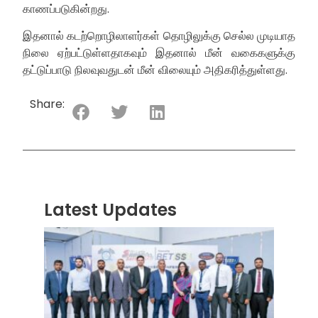
காணப்படுகின்றது.
இதனால் கடற்றொழிலாளர்கள் தொழிலுக்கு செல்ல முடியாத
நிலை ஏற்பட்டுள்ளதாகவும் இதனால் மீன் வகைகளுக்கு
தட்டுப்பாடு நிலவுவதுடன் மீன் விலையும் அதிகரித்துள்ளது.
Share:
Latest Updates
“ஸ்ரீ
லங்க
சூப்பர
சீரிஸ்
2026
மோட்ட