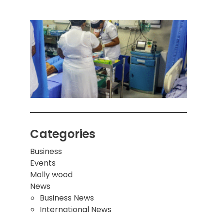
கொழும
பாடச
ஒன்றி
சுவர்
இடிந்
மாணவ
மூவர்
Categories
Business
Events
Molly wood
News
Business News
International News