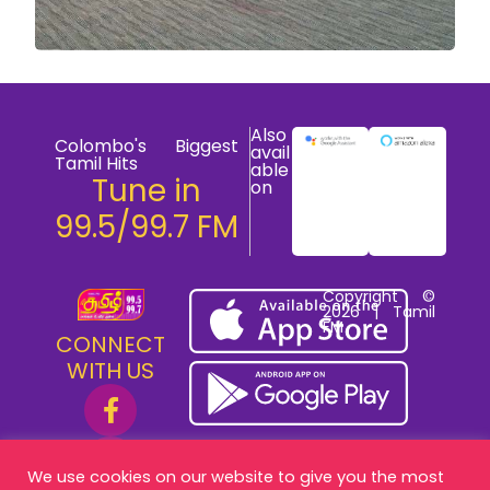
Also
Colombo's Biggest
avail
Tamil Hits
able
Tune in
on
99.5/99.7 FM
Copyright ©
2026 | Tamil
FM
CONNECT
WITH US
We use cookies on our website to give you the most