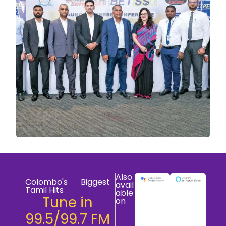
Also
Colombo's Biggest
avail
Tamil Hits
able
Tune in
on
99.5/99.7 FM