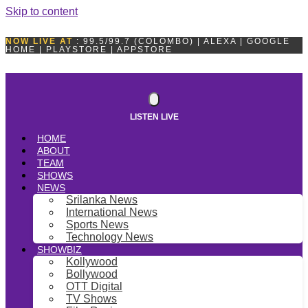
Skip to content
NOW LIVE AT
: 99.5/99.7 (COLOMBO) | ALEXA | GOOGLE
HOME | PLAYSTORE | APPSTORE
LISTEN LIVE
HOME
ABOUT
TEAM
SHOWS
NEWS
Srilanka News
International News
Sports News
Technology News
SHOWBIZ
Kollywood
Bollywood
OTT Digital
TV Shows