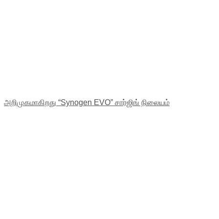
அறிமுகமாகிறது “Synogen EVO” சார்ஜிங் நிலையம்