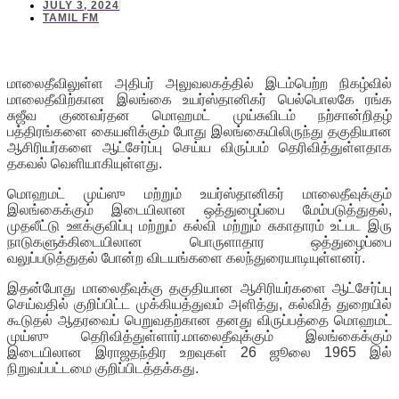
JULY 3, 2024
TAMIL FM
மாலைதீவிலுள்ள அதிபர் அலுவலகத்தில் இடம்பெற்ற நிகழ்வில்
மாலைதீவிற்கான இலங்கை உயர்ஸ்தானிகர் பெல்பொலகே ரங்க
சுஜீவ குணவர்தன மொஹமட் முய்சுவிடம் நற்சான்றிதழ்
பத்திரங்களை கையளிக்கும் போது இலங்கையிலிருந்து தகுதியான
ஆசிரியர்களை ஆட்சேர்ப்பு செய்ய விருப்பம் தெரிவித்துள்ளதாக
தகவல் வெளியாகியுள்ளது.
மொஹமட் முய்ஸு மற்றும் உயர்ஸ்தானிகர் மாலைதீவுக்கும்
இலங்கைக்கும் இடையிலான ஒத்துழைப்பை மேம்படுத்துதல்,
முதலீட்டு ஊக்குவிப்பு மற்றும் கல்வி மற்றும் சுகாதாரம் உட்பட இரு
நாடுகளுக்கிடையிலான பொருளாதார ஒத்துழைப்பை
வலுப்படுத்துதல் போன்ற விடயங்களை கலந்துரையாடியுள்ளனர்.
இதன்போது மாலைதீவுக்கு தகுதியான ஆசிரியர்களை ஆட்சேர்ப்பு
செய்வதில் குறிப்பிட்ட முக்கியத்துவம் அளித்து, கல்வித் துறையில்
கூடுதல் ஆதரவைப் பெறுவதற்கான தனது விருப்பத்தை மொஹமட்
முய்ஸு தெரிவித்துள்ளார்.மாலைதீவுக்கும் இலங்கைக்கும்
இடையிலான இராஜதந்திர உறவுகள் 26 ஜூலை 1965 இல்
நிறுவப்பட்டமை குறிப்பிடத்தக்கது.