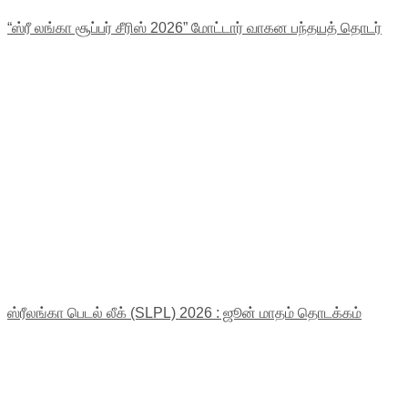
“ஸ்ரீ லங்கா சூப்பர் சீரிஸ் 2026” மோட்டார் வாகன பந்தயத் தொடர்
ஸ்ரீலங்கா பெடல் லீக் (SLPL) 2026 : ஜூன் மாதம் தொடக்கம்