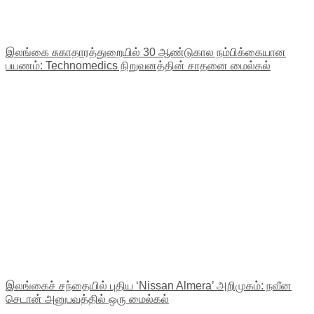
இலங்கை சுகாதாரத்துறையில் 30 ஆண்டுகால நம்பிக்கையான
பயணம்: Technomedics நிறுவனத்தின் சாதனை மைல்கல்
இலங்கைச் சந்தையில் புதிய ‘Nissan Almera’ அறிமுகம்: நவீன
செடான் அனுபவத்தில் ஒரு மைல்கல்