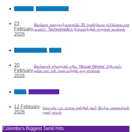
Business
,
Business News
23
இலங்கை சுகாதாரத்துறையில் 30 ஆண்டுகால நம்பிக்கையான
February,
பயணம்: Technomedics நிறுவனத்தின் சாதனை மைல்கல்
2026
Business News
,
News
20
இலங்கைச் சந்தையில் புதிய ‘Nissan Almera’ அறிமுகம்:
February,
நவீன செடான் அனுபவத்தில் ஒரு மைல்கல்
2026
News
,
Srilanka News
12 February,
கொழும்பு பாடசாலை ஒன்றின் சுவர் இடிந்து மாணவர்கள்
2026
மூவர் காயம்
Colombo's Biggest Tamil Hits