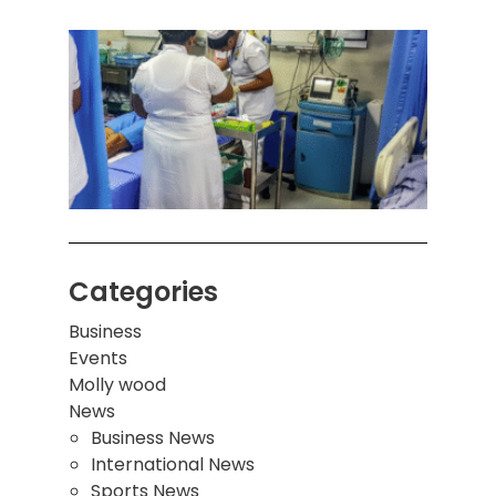
கொழும
பாடச
ஒன்றி
சுவர்
இடிந்
மாணவ
மூவர்
Categories
Business
Events
Molly wood
News
Business News
International News
Sports News