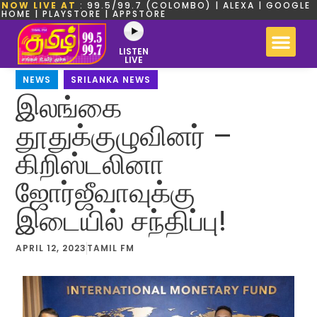
NOW LIVE AT
: 99.5/99.7 (COLOMBO) | ALEXA | GOOGLE
HOME | PLAYSTORE | APPSTORE
LISTEN
LIVE
NEWS
,
SRILANKA NEWS
இலங்கை
தூதுக்குழுவினர் –
கிறிஸ்டலினா
ஜோர்ஜீவாவுக்கு
இடையில் சந்திப்பு!
APRIL 12, 2023
TAMIL FM