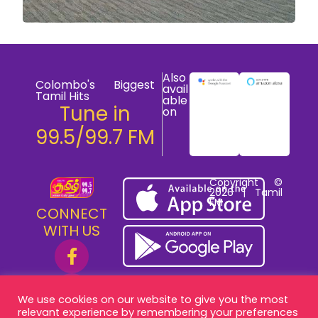
Also
Colombo's Biggest
avail
Tamil Hits
able
Tune in
on
99.5/99.7 FM
Copyright ©
2026 | Tamil
FM
CONNECT
WITH US
We use cookies on our website to give you the most
relevant experience by remembering your preferences