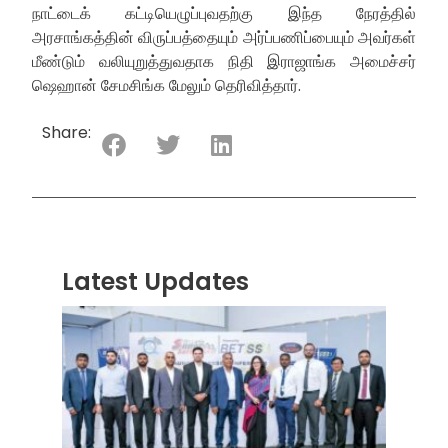
நாட்டைக் கட்டியெழுப்புவதற்கு இந்த நேரத்தில்
அரசாங்கத்தின் விருப்பத்தையும் அர்ப்பணிப்பையும் அவர்கள்
மீண்டும் வலியுறுத்துவதாக நிதி இராஜாங்க அமைச்சர்
ஷெஹான் சேமசிங்க மேலும் தெரிவித்தார்.
Share:
Latest Updates
“ஸ்ரீ
லங்க
சூப்பர
சீரிஸ்
2026
மோட்ட
வாக