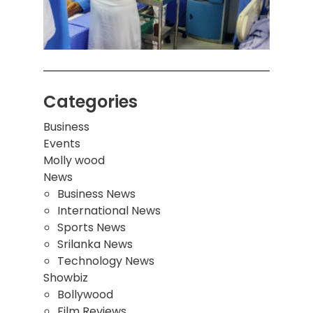
இடிந்
மாணவ
மூவர்
Categories
Business
Events
Molly wood
News
Business News
International News
Sports News
Srilanka News
Technology News
Showbiz
Bollywood
Film Reviews