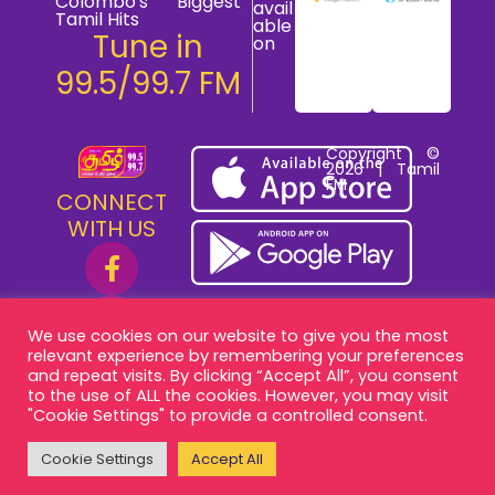
Colombo's Biggest
avail
Tamil Hits
able
Tune in
on
99.5/99.7 FM
Copyright ©
2026 | Tamil
FM
CONNECT
WITH US
We use cookies on our website to give you the most
relevant experience by remembering your preferences
and repeat visits. By clicking “Accept All”, you consent
to the use of ALL the cookies. However, you may visit
"Cookie Settings" to provide a controlled consent.
Cookie Settings
Accept All