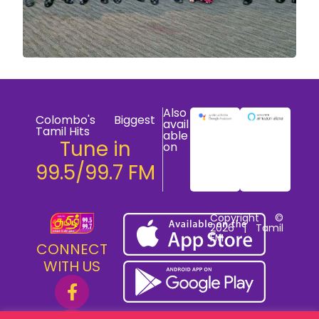
Also
Colombo's Biggest
avail
Tamil Hits
able
Tune in
on
99.5/99.7 FM
Copyright ©
2026 | Tamil
FM
CONNECT
WITH US