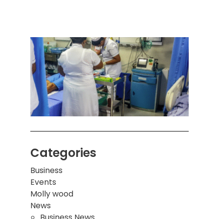
அனுப
ஒரு 
கொழும
பாடச
ஒன்றி
சுவர்
இடிந்
மாணவ
மூவர்
Categories
Business
Events
Molly wood
News
Business News