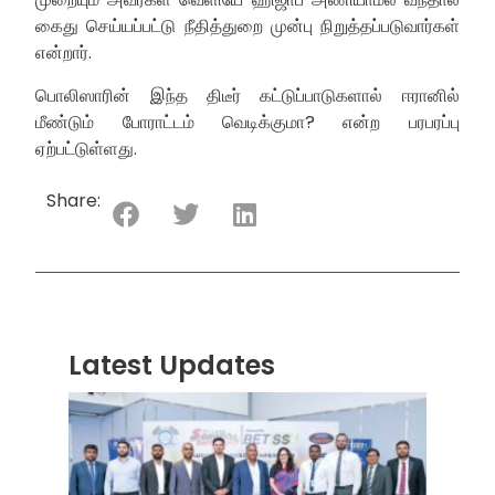
கைது செய்யப்பட்டு நீதித்துறை முன்பு நிறுத்தப்படுவார்கள்
என்றார்.
பொலிஸாரின் இந்த திடீர் கட்டுப்பாடுகளால் ஈரானில்
மீண்டும் போராட்டம் வெடிக்குமா? என்ற பரபரப்பு
ஏற்பட்டுள்ளது.
Share:
Latest Updates
“ஸ்ரீ
லங்க
சூப்பர
சீரிஸ்