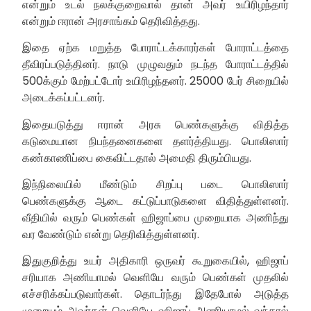
என்றும் உடல் நலக்குறைவால் தான் அவர் உயிரிழந்தார்
என்றும் ஈரான் அரசாங்கம் தெரிவித்தது.
இதை ஏற்க மறுத்த போராட்டக்காரர்கள் போராட்டத்தை
தீவிரப்படுத்தினர். நாடு முழுவதும் நடந்த போராட்டத்தில்
500க்கும் மேற்பட்டோர் உயிரிழந்தனர். 25000 பேர் சிறையில்
அடைக்கப்பட்டனர்.
இதையடுத்து ஈரான் அரசு பெண்களுக்கு விதித்த
கடுமையான நிபந்தனைகளை தளர்த்தியது. பொலிஸார்
கண்காணிப்பை கைவிட்டதால் அமைதி திரும்பியது.
இந்நிலையில் மீண்டும் சிறப்பு படை பொலிஸார்
பெண்களுக்கு ஆடை கட்டுப்பாடுகளை விதித்துள்ளனர்.
வீதியில் வரும் பெண்கள் ஹிஜாப்பை முறையாக அணிந்து
வர வேண்டும் என்று தெரிவித்துள்ளனர்.
இதுகுறித்து உயர் அதிகாரி ஒருவர் கூறுகையில், ஹிஜாப்
சரியாக அணியாமல் வெளியே வரும் பெண்கள் முதலில்
எச்சரிக்கப்படுவார்கள். தொடர்ந்து இதேபோல் அடுத்த
முறையும் அவர்கள் வெளியே ஹிஜாப் அணியாமல் வந்தால்