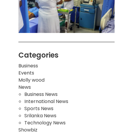
ஒன்றி
சுவர்
இடிந்
மாணவ
மூவர்
Categories
Business
Events
Molly wood
News
Business News
International News
Sports News
Srilanka News
Technology News
Showbiz