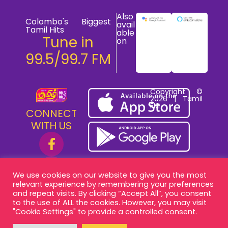
Also
Colombo's Biggest
avail
Tamil Hits
able
Tune in
on
99.5/99.7 FM
Copyright ©
2026 | Tamil
FM
CONNECT
WITH US
We use cookies on our website to give you the most
relevant experience by remembering your preferences
and repeat visits. By clicking “Accept All”, you consent
to the use of ALL the cookies. However, you may visit
"Cookie Settings" to provide a controlled consent.