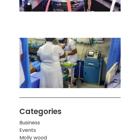
நவீன
செடா
அனுப
ஒரு 
கொழும
பாடச
ஒன்றி
சுவர்
இடிந்
மாணவ
மூவர்
Categories
Business
Events
Molly wood