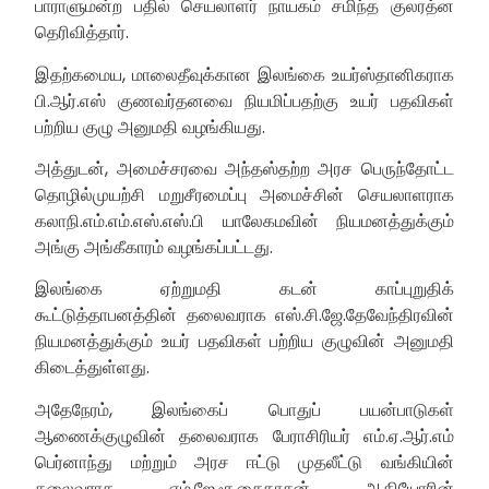
பாராளுமன்ற பதில் செயலாளர் நாயகம் சமிந்த குலரத்ன
தெரிவித்தார்.
இதற்கமைய, மாலைதீவுக்கான இலங்கை உயர்ஸ்தானிகராக
பி.ஆர்.எஸ் குணவர்தனவை நியமிப்பதற்கு உயர் பதவிகள்
பற்றிய குழு அனுமதி வழங்கியது.
அத்துடன், அமைச்சரவை அந்தஸ்தற்ற அரச பெருந்தோட்ட
தொழில்முயற்சி மறுசீரமைப்பு அமைச்சின் செயலாளராக
கலாநி.எம்.எம்.எஸ்.எஸ்.பி யாலேகமவின் நியமனத்துக்கும்
அங்கு அங்கீகாரம் வழங்கப்பட்டது.
இலங்கை ஏற்றுமதி கடன் காப்புறுதிக்
கூட்டுத்தாபனத்தின் தலைவராக எஸ்.சி.ஜே.தேவேந்திரவின்
நியமனத்துக்கும் உயர் பதவிகள் பற்றிய குழுவின் அனுமதி
கிடைத்துள்ளது.
அதேநேரம், இலங்கைப் பொதுப் பயன்பாடுகள்
ஆணைக்குழுவின் தலைவராக பேராசிரியர் எம்.ஏ.ஆர்.எம்
பெர்னாந்து மற்றும் அரச ஈட்டு முதலீட்டு வங்கியின்
தலைவராக எம்.ஜே.சூசைதாசன் ஆகியோரின்