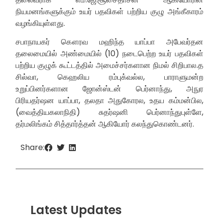
நியமனங்களுக்கும் உயர் பதவிகள் பற்றிய குழு அங்கீகாரம்
வழங்கியுள்ளது.
சபாநாயகர் கௌரவ மஹிந்த யாப்பா அபேவர்தன
தலைமையில் அண்மையில் (10) நடைபெற்ற உயர் பதவிகள்
பற்றிய குழுக் கூட்டத்தில் அமைச்சர்களான நிமல் சிறிபால.த
சில்வா, கெஹலிய ரம்புக்வல்ல, பாராளுமன்ற
உறுப்பினர்களான ஜோன்ஸ்டன் பெர்னாந்து, அநுர
பிரியதர்ஷன யாப்பா, தலதா அதுகோரல, உதய கம்மன்பில,
(வைத்தியகலாநிதி) சுதர்ஷனி பெர்னாந்துபுள்ளே,
தர்மலிங்கம் சித்தார்த்தன் ஆகியோர் கலந்துகொண்டனர்.
Share:
Latest Updates