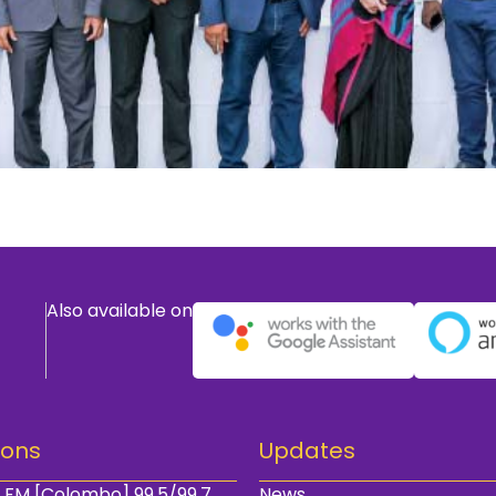
Also available on
ions
Updates
 FM [Colombo] 99.5/99.7
News