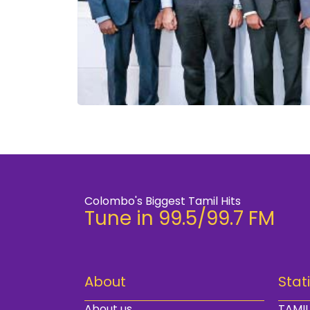
Colombo's Biggest Tamil Hits
Tune in 99.5/99.7 FM
About
Stat
About us
TAMIL