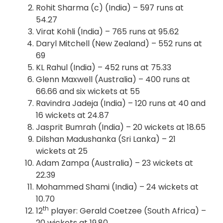
Rohit Sharma (c) (India) – 597 runs at
54.27
Virat Kohli (India) – 765 runs at 95.62
Daryl Mitchell (New Zealand) – 552 runs at
69
KL Rahul (India) – 452 runs at 75.33
Glenn Maxwell (Australia) – 400 runs at
66.66 and six wickets at 55
Ravindra Jadeja (India) – 120 runs at 40 and
16 wickets at 24.87
Jasprit Bumrah (India) – 20 wickets at 18.65
Dilshan Madushanka (Sri Lanka) – 21
wickets at 25
Adam Zampa (Australia) – 23 wickets at
22.39
Mohammed Shami (India) – 24 wickets at
10.70
th
12
player: Gerald Coetzee (South Africa) –
20 wickets at 19.80