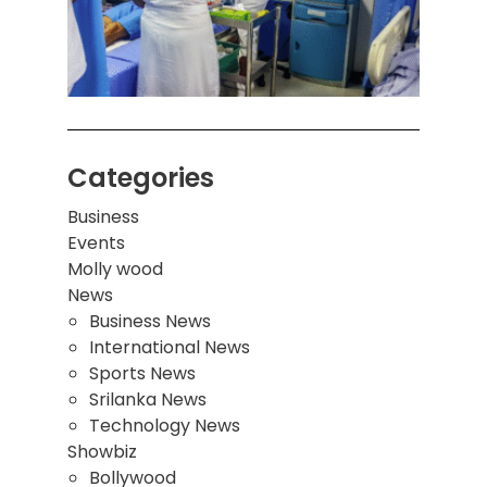
சுவர்
இடிந்
மாணவ
மூவர்
Categories
Business
Events
Molly wood
News
Business News
International News
Sports News
Srilanka News
Technology News
Showbiz
Bollywood