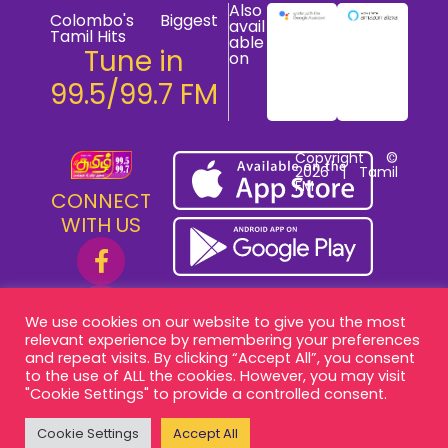
Also
Colombo's Biggest
avail
Tamil Hits
able
Tune in
on
99.5/99.7 FM
Copyright ©
2026 | Tamil
FM
CONNECT
WITH US
We use cookies on our website to give you the most
relevant experience by remembering your preferences
and repeat visits. By clicking “Accept All”, you consent
to the use of ALL the cookies. However, you may visit
"Cookie Settings" to provide a controlled consent.
Cookie Settings
Accept All