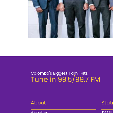
Colombo's Biggest Tamil Hits
Tune in 99.5/99.7 FM
About
Stat
About us
TAMIL