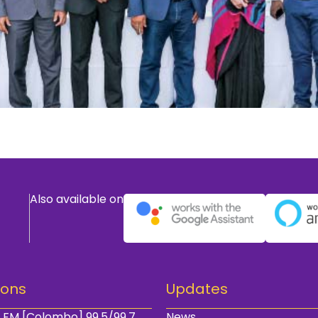
Also available on
ions
Updates
 FM [Colombo] 99.5/99.7
News