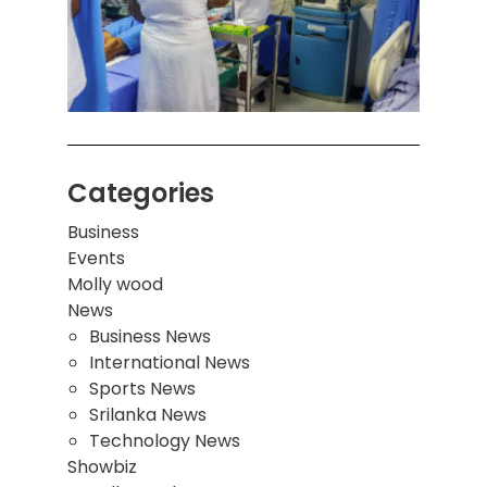
சுவர்
இடிந்
மாணவ
மூவர்
Categories
Business
Events
Molly wood
News
Business News
International News
Sports News
Srilanka News
Technology News
Showbiz