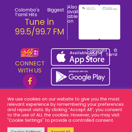
Also
Colombo's Biggest
avail
Tamil Hits
able
Tune in
on
99.5/99.7 FM
Copyright ©
2026 | Tamil
FM
CONNECT
WITH US
We use cookies on our website to give you the most
relevant experience by remembering your preferences
and repeat visits. By clicking “Accept All”, you consent
to the use of ALL the cookies. However, you may visit
"Cookie Settings" to provide a controlled consent.
Cookie Settings
Accept All