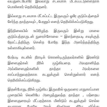
வயதுடையோரே இவ்வாறு சடலமாக மீட்கப்பட்டுள்ளதாக
பொலிஸார் தெரிவித்தனர்.
இவ்வாறு சடலமாக மீட்கப்பட்ட இருவரும் ஓரே குடும்பத்தைச்
சேர்ந்த தாத்தாவும் , பேரனும் எனத் தெரிவிக்கப்படுகிறது.
இந்நிலையில் உயிரிழந்த இருவரும் இன்று மாலை
குடும்பத்தாருடன் நுரைச்சோலை – இளந்தையடி சவுக்குத்
தோட்டத்திற்கு சென்ற போதே இந்த அனர்த்தத்திற்கு
உள்ளாகியுள்ளனர்.
மேற்படி கடலில் நீராடிக் கொண்டிருந்தவர்களில் இரண்டு
இளைஞர்கள் நீரில் மூழ்கியதை அவதானித்த
அவ்விளைஞர்களின் தாத்தா , அவர்களை
காப்பாற்றுவதற்காக கடலுக்குள் சென்றுள்ளார் எனத்
தெரிவிக்கப்படுகிறது.
இதன்போது, நீரில் மூழ்கிய இருவரில் ஒருவரை பாதுகாப்பான
முறையில் வெளியே அழைத்துவந்த தாத்தா , மற்றைய
இளைஞரையும் மீட்பதற்காக மீண்டும் கடலுக்குள் செல்ல
தயாரான போதே அவர் திடீரென கீழே வீழ்ந்து