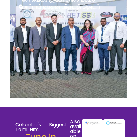
மோட்டார் வாகன பந்தயத் தொடர்
Also
Colombo's Biggest
avail
Tamil Hits
able
on