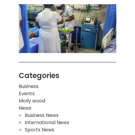
கொழும
பாடச
ஒன்றி
சுவர்
இடிந்
மாணவ
மூவர்
Categories
Business
Events
Molly wood
News
Business News
International News
Sports News