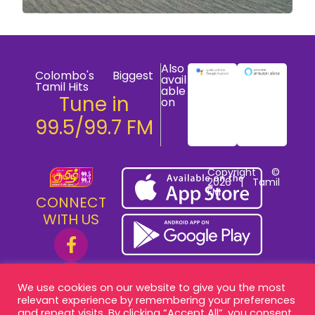
Also
Colombo's Biggest
avail
Tamil Hits
able
Tune in
on
99.5/99.7 FM
Copyright ©
2026 | Tamil
FM
CONNECT
WITH US
We use cookies on our website to give you the most
relevant experience by remembering your preferences
and repeat visits. By clicking “Accept All”, you consent