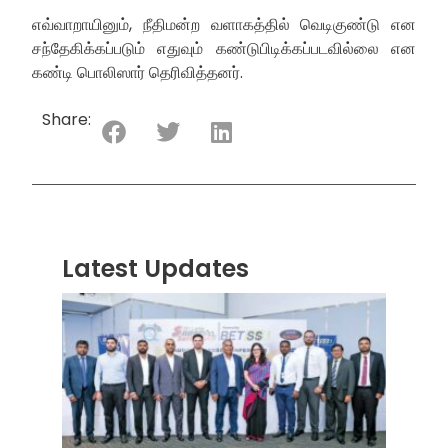
எவ்வாறாயினும், நீதிமன்ற வளாகத்தில் வெடிகுண்டு என
சந்தேகிக்கப்படும் எதுவும் கண்டுபிடிக்கப்படவில்லை என
கண்டி பொலிஸார் தெரிவித்தனர்.
Share:
Latest Updates
“ஸ்ரீ
லங்க
சூப்பர
சீரிஸ்
2026
மோட்ட
வாக