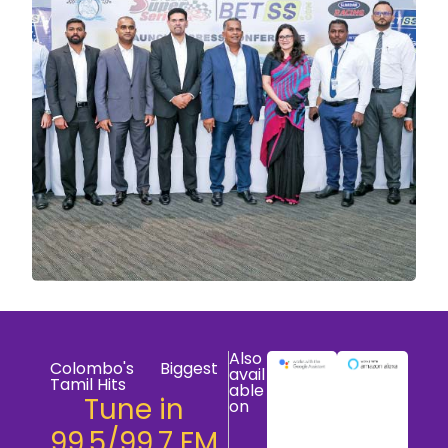
Also
Colombo's Biggest
avail
Tamil Hits
able
Tune in
on
99.5/99.7 FM