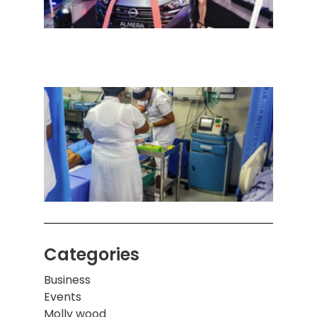
நவீன
செடா
அனுப
ஒரு 
கொழும
பாடச
ஒன்றி
சுவர்
இடிந்
மாணவ
மூவர்
Categories
Business
Events
Molly wood